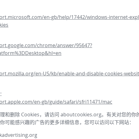
ort.microsoft.com/en-gb/help/17442/windows-internet-expl
kies
port.google.com/chrome/answer/95647?
latform%3DDesktop&hl=en
ort.mozilla.org/en-US/kb/enable-and-disable-cookies-websit
器：
ort.apple.com/en-gb/guide/safari/sfri11471/mac
和删除 Cookies，请访问 aboutcookies.org。有关对您
你可能感兴趣的广告的更多详细信息，您可以访问以下网站：
advertising.org